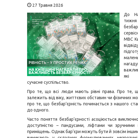
27 Травня 2026
До На
тижня
безба
серві
МВС К
відвід
підгот
малень
нагад
важли
які 
сучасне суспільство.
Про те, що всі люди мають рівні права. Про те, 
залежить від віку, життєвих обставин чи фізичних м
про те, що безбар’єрність починається з нашого ст
до одного.
Часто поняття безбар’єрності асоціюється виключн
доступністю – пандусами, ліфтами чи зручними
приміщень. Однак бар’єри можуть бути й зовсім іншим
виникають у складних формулюваннях, незрозумілі