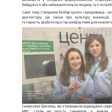
байдужості або небажанні почути людину та її потреб
Саме тому створення безбар’єрного середовища – це
архітектуру. Це також про культуру взаємодії, 
готовність зробити простір комфортним для кожного
Символічні брелоки, які отримували відвідувачі серв
МВС, стали не просто сувеніром, а знаком п