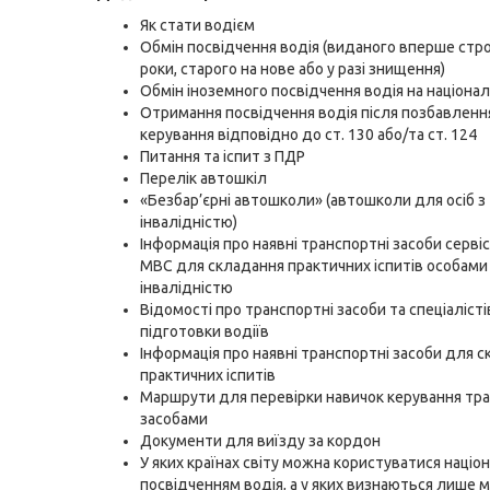
Як стати водієм
Обмін посвідчення водія (виданого вперше строк
роки, старого на нове або у разі знищення)
Обмін іноземного посвідчення водія на націона
Отримання посвідчення водія після позбавленн
керування відповідно до ст. 130 або/та ст. 124
Питання та іспит з ПДР
Перелік автошкіл
«Безбар’єрні автошколи» (автошколи для осіб з
інвалідністю)
Інформація про наявні транспортні засоби серві
МВС для складання практичних іспитів особами
інвалідністю
Відомості про транспортні засоби та спеціалісті
підготовки водіїв
Інформація про наявні транспортні засоби для 
практичних іспитів
Маршрути для перевірки навичок керування тр
засобами
Документи для виїзду за кордон
У яких країнах світу можна користуватися наці
посвідченням водія, а у яких визнаються лише 